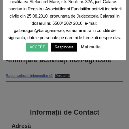
localitatea Stefan cel Mare, str. Scolii nr. 32A, jud. Calarasi,
inscrisa in Registrul Asociatiilor si Fundatiilor potrivit incheierii
nota transformare in raport final_semnat2
Descarcă
Raport de soluționare a
civile din 25.08.2010, pronuntata de Judecatoria Calarasi in
dosarul nr. 5560/ 202/ 2010, e-mail:
contestațiilor
galbaragan@baraganse.ro, va administra in conditii de
siguranta, datele personale pe care ni le furnizati despre dvs.
RAPORT DE CONTESTATIE s3
Descarcă
Mai multe..
ACCEPT
Respingere
Raport intermediar de selecție – M5
-Inființare activități non-agricole
Raport selecție intermediar s6
Descarcă
Informații de Contact
Adresă