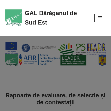
GAL Bărăganul de
Sari
la
Sud Est
conținut
Rapoarte de evaluare, de selecție și
de contestații