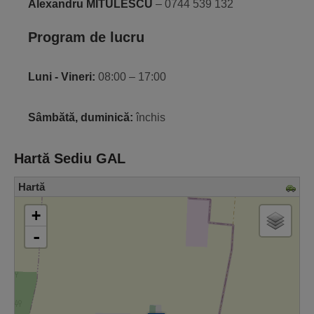
Alexandru MITULESCU
– 0744 539 132
Program de lucru
Luni - Vineri:
08:00 – 17:00
Sâmbătă, duminică:
închis
Hartă Sediu GAL
Hartă
loading map - please wait...
+
-