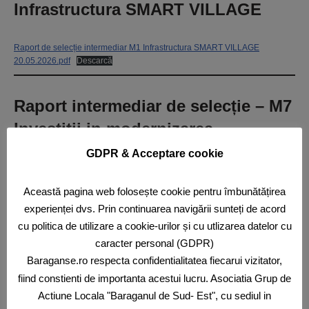
Infrastructura SMART VILLAGE
Raport de selecție intermediar M1 Infrastructura SMART VILLAGE
20.05.2026.pdf
Descarcă
Raport intermediar de selecție – M7
Investitii in modernizarea
agriculturii
GDPR & Acceptare cookie
Raport de selecție intermediar M7 Investitii in modernizarea agriculturii
Această pagina web folosește cookie pentru îmbunătățirea
20.05.2026
Descarcă
experienței dvs. Prin continuarea navigării sunteți de acord
cu politica de utilizare a cookie-urilor și cu utlizarea datelor cu
caracter personal (GDPR)
Notă de transofrmare a Raportului
Baraganse.ro respecta confidentialitatea fiecarui vizitator,
de Selecție Intermediar în Raport
fiind constienti de importanta acestui lucru. Asociatia Grup de
de Selecție Final
Actiune Locala "Baraganul de Sud- Est", cu sediul in